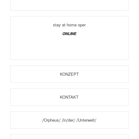
stay at home oper
ONLINE
KONZEPT
KONTAKT
⧸Orpheus⧸ ⧸in⧸der⧸ ⧸Unterwelt⧸