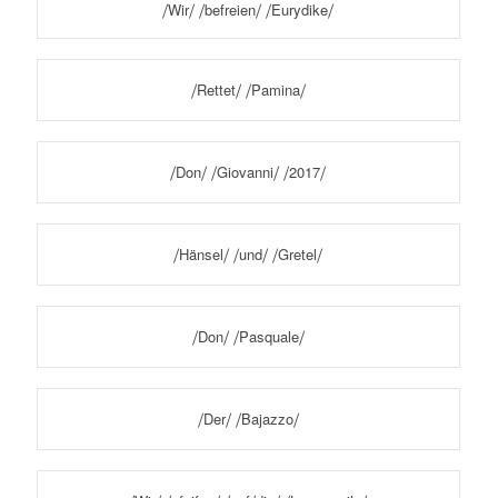
⧸Wir⧸ ⧸befreien⧸ ⧸Eurydike⧸
⧸Rettet⧸ ⧸Pamina⧸
⧸Don⧸ ⧸Giovanni⧸ ⧸2017⧸
⧸Hänsel⧸ ⧸und⧸ ⧸Gretel⧸
⧸Don⧸ ⧸Pasquale⧸
⧸Der⧸ ⧸Bajazzo⧸