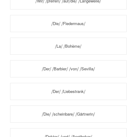
⧸Wir⧸ ⧸pfeifen⧸ ⧸auf⧸die⧸ ⧸Langeweile⧸
⧸Die⧸ ⧸Fledermaus⧸
⧸La⧸ ⧸Bohème⧸
⧸Der⧸ ⧸Barbier⧸ ⧸von⧸ ⧸Sevilla⧸
⧸Der⧸ ⧸Liebestrank⧸
⧸Die⧸ ⧸scheinbare⧸ ⧸Gärtnerin⧸
⧸Doktor⧸ ⧸und⧸ ⧸Apotheker⧸