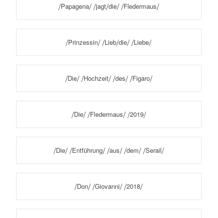
⧸Papagena⧸ ⧸jagt⧸die⧸ ⧸Fledermaus⧸
⧸Prinzessin⧸ ⧸Lieb⧸die⧸ ⧸Liebe⧸
⧸Die⧸ ⧸Hochzeit⧸ ⧸des⧸ ⧸Figaro⧸
⧸Die⧸ ⧸Fledermaus⧸ ⧸2019⧸
⧸Die⧸ ⧸Entführung⧸ ⧸aus⧸ ⧸dem⧸ ⧸Serail⧸
⧸Don⧸ ⧸Giovanni⧸ ⧸2018⧸