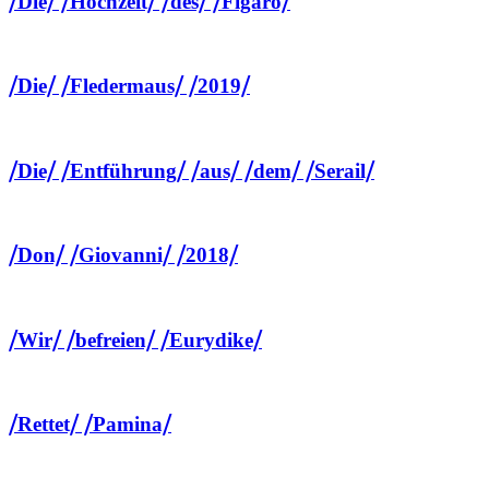
⧸Die⧸ ⧸Hochzeit⧸ ⧸des⧸ ⧸Figaro⧸
⧸Die⧸ ⧸Fledermaus⧸ ⧸2019⧸
⧸Die⧸ ⧸Entführung⧸ ⧸aus⧸ ⧸dem⧸ ⧸Serail⧸
⧸Don⧸ ⧸Giovanni⧸ ⧸2018⧸
⧸Wir⧸ ⧸befreien⧸ ⧸Eurydike⧸
⧸Rettet⧸ ⧸Pamina⧸