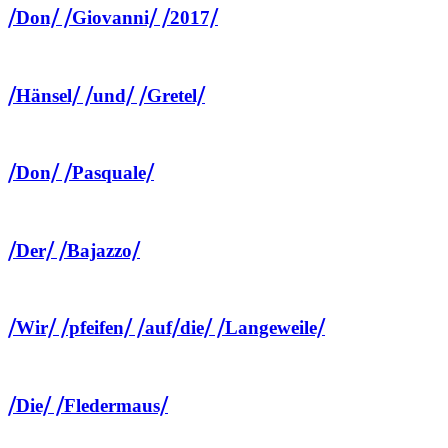
⧸Don⧸ ⧸Giovanni⧸ ⧸2017⧸
⧸Hänsel⧸ ⧸und⧸ ⧸Gretel⧸
⧸Don⧸ ⧸Pasquale⧸
⧸Der⧸ ⧸Bajazzo⧸
⧸Wir⧸ ⧸pfeifen⧸ ⧸auf⧸die⧸ ⧸Langeweile⧸
⧸Die⧸ ⧸Fledermaus⧸