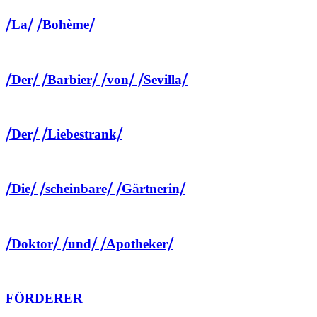
⧸La⧸ ⧸Bohème⧸
⧸Der⧸ ⧸Barbier⧸ ⧸von⧸ ⧸Sevilla⧸
⧸Der⧸ ⧸Liebestrank⧸
⧸Die⧸ ⧸scheinbare⧸ ⧸Gärtnerin⧸
⧸Doktor⧸ ⧸und⧸ ⧸Apotheker⧸
FÖRDERER