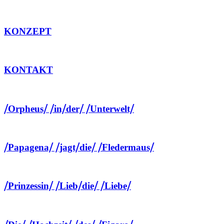
KONZEPT
KONTAKT
⧸Orpheus⧸ ⧸in⧸der⧸ ⧸Unterwelt⧸
⧸Papagena⧸ ⧸jagt⧸die⧸ ⧸Fledermaus⧸
⧸Prinzessin⧸ ⧸Lieb⧸die⧸ ⧸Liebe⧸