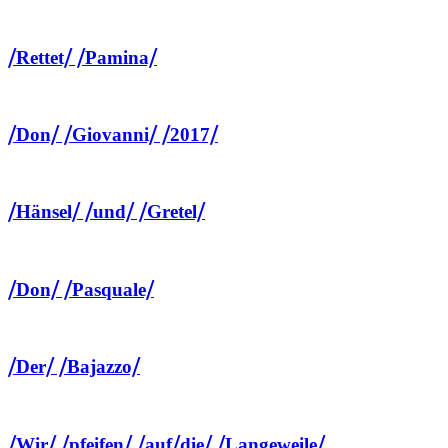
⧸Rettet⧸ ⧸Pamina⧸
⧸Don⧸ ⧸Giovanni⧸ ⧸2017⧸
⧸Hänsel⧸ ⧸und⧸ ⧸Gretel⧸
⧸Don⧸ ⧸Pasquale⧸
⧸Der⧸ ⧸Bajazzo⧸
⧸Wir⧸ ⧸pfeifen⧸ ⧸auf⧸die⧸ ⧸Langeweile⧸