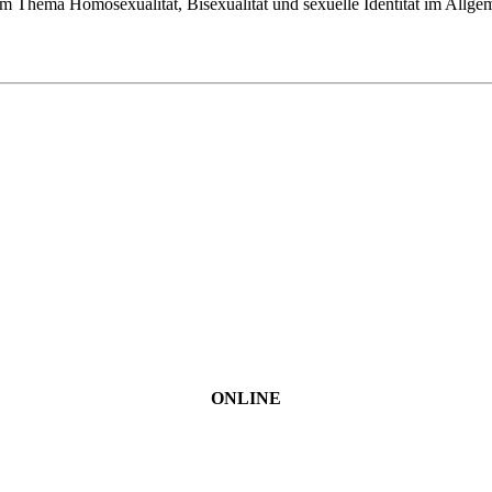
em Thema Homosexualität, Bisexualität und sexuelle Identität im Allge
ONLINE