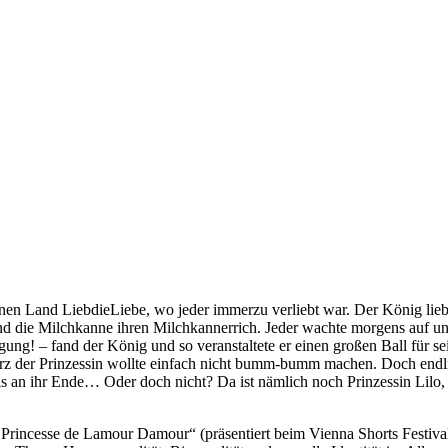
en Land LiebdieLiebe, wo jeder immerzu verliebt war. Der König liebte
in und die Milchkanne ihren Milchkannerrich. Jeder wachte morgens
igung! – fand der König und so veranstaltete er einen großen Ball für se
Herz der Prinzessin wollte einfach nicht bumm-bumm machen. Doch en
 bis an ihr Ende… Oder doch nicht? Da ist nämlich noch Prinzessin Lil
Princesse de Lamour Damour“ (präsentiert beim Vienna Shorts Festiva