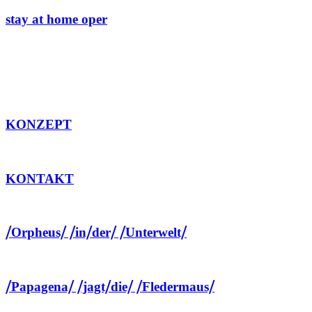
stay at home oper
KONZEPT
KONTAKT
⧸Orpheus⧸ ⧸in⧸der⧸ ⧸Unterwelt⧸
⧸Papagena⧸ ⧸jagt⧸die⧸ ⧸Fledermaus⧸