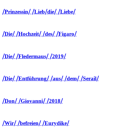
⧸Prinzessin⧸ ⧸Lieb⧸die⧸ ⧸Liebe⧸
⧸Die⧸ ⧸Hochzeit⧸ ⧸des⧸ ⧸Figaro⧸
⧸Die⧸ ⧸Fledermaus⧸ ⧸2019⧸
⧸Die⧸ ⧸Entführung⧸ ⧸aus⧸ ⧸dem⧸ ⧸Serail⧸
⧸Don⧸ ⧸Giovanni⧸ ⧸2018⧸
⧸Wir⧸ ⧸befreien⧸ ⧸Eurydike⧸