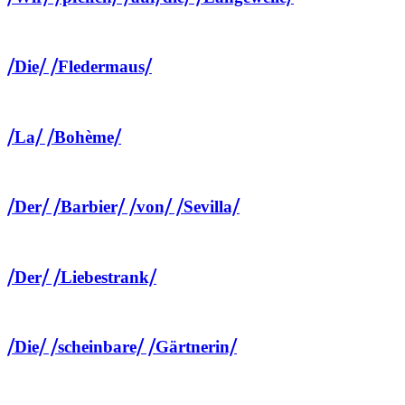
⧸Die⧸ ⧸Fledermaus⧸
⧸La⧸ ⧸Bohème⧸
⧸Der⧸ ⧸Barbier⧸ ⧸von⧸ ⧸Sevilla⧸
⧸Der⧸ ⧸Liebestrank⧸
⧸Die⧸ ⧸scheinbare⧸ ⧸Gärtnerin⧸