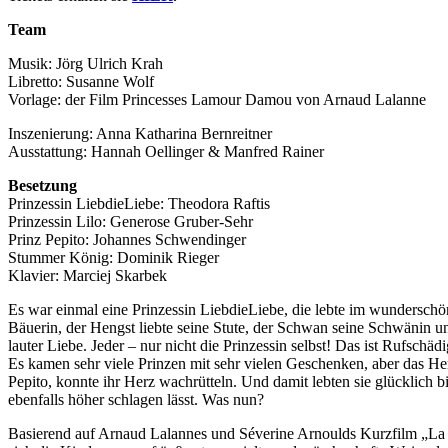
Team
Musik: Jörg Ulrich Krah
Libretto: Susanne Wolf
Vorlage: der Film Princesses Lamour Damou von Arnaud Lalanne
Inszenierung: Anna Katharina Bernreitner
Ausstattung: Hannah Oellinger & Manfred Rainer
Besetzung
Prinzessin LiebdieLiebe: Theodora Raftis
Prinzessin Lilo: Generose Gruber-Sehr
Prinz Pepito: Johannes Schwendinger
Stummer König: Dominik Rieger
Klavier: Marciej Skarbek
Es war einmal eine Prinzessin LiebdieLiebe, die lebte im wunderschön
Bäuerin, der Hengst liebte seine Stute, der Schwan seine Schwän
lauter Liebe. Jeder – nur nicht die Prinzessin selbst! Das ist Rufschäd
Es kamen sehr viele Prinzen mit sehr vielen Geschenken, aber das 
Pepito, konnte ihr Herz wachrütteln. Und damit lebten sie glücklich
ebenfalls höher schlagen lässt. Was nun?
Basierend auf Arnaud Lalannes und Séverine Arnoulds Kurzfilm „La 