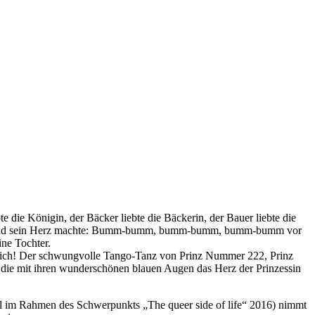
 die Königin, der Bäcker liebte die Bäckerin, der Bauer liebte die
 auf und sein Herz machte: Bumm-bumm, bumm-bumm, bumm-bumm vor
ine Tochter.
dlich! Der schwungvolle Tango-Tanz von Prinz Nummer 222, Prinz
o, die mit ihren wunderschönen blauen Augen das Herz der Prinzessin
l im Rahmen des Schwerpunkts „The queer side of life“ 2016) nimmt